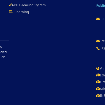
AKU E-learing System
Publi
E-learning
Pu
re
in
+
unded
gion
Min
Eth
Ora
Mic
IN