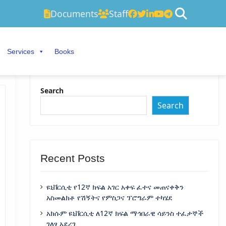
Documents
Staff
Services
Books
Search
Search
Recent Posts
ዩኒቨርሲቲ የ12ኛ ክፍል አገር አቀፍ ፈተና መጠናቀቅን
አስመልክቶ የሽኝትና የምስጋና ፕሮግራም ተካሄደ
አክሱም ዩኒቨርሲቲ ለ12ኛ ክፍል ማኅበራዊ ሳይንስ ተፈታኞች
ገለፃ አደረገ