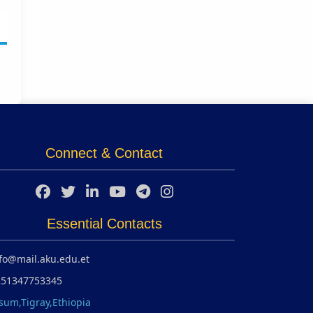
Connect & Contact
Essential Contacts
fo@mail.aku.edu.et
251347753345
sum,Tigray,Ethiopia