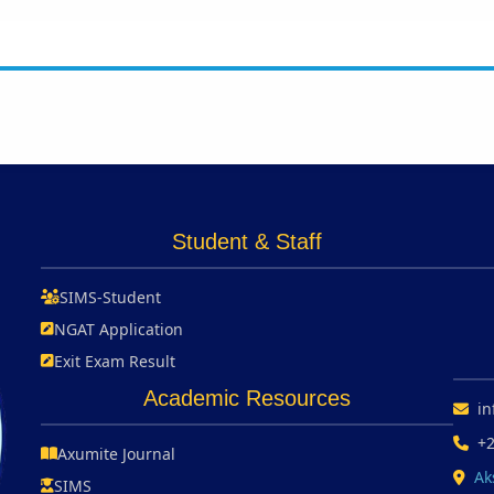
Student & Staff
SIMS-Student
NGAT Application
Exit Exam Result
Academic Resources
in
+
Axumite Journal
Ak
SIMS