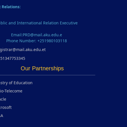
c Relations:
blic and International Relation Executive
Email:PRD@mail.aku.edu.e
Phone Number: +251980103118
gistrar@mail.aku.edu.et
251347753345
Our Partnerships
stry of Education
io-Telecome
cle
rosoft
SA