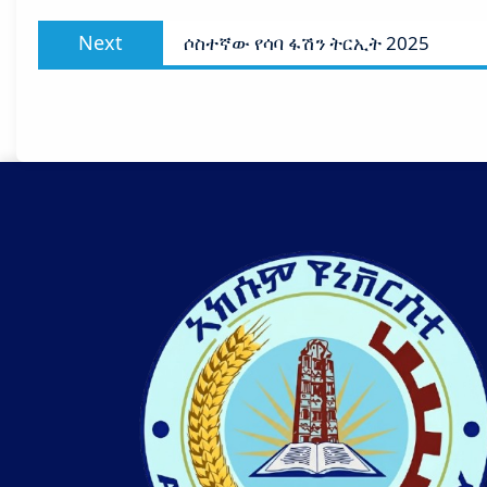
Next
Next
ሶስተኛው የሳባ ፋሽን ትርኢት 2025
post: