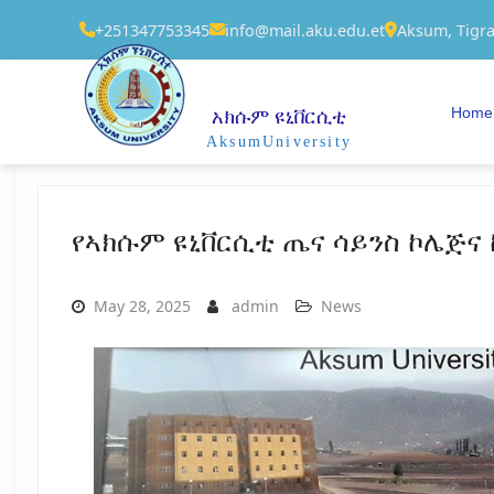
+251347753345
info@mail.aku.edu.et
Aksum, Tigra
Home
አክሱም ዩኒቨርሲቲ
AksumUniversity
የኣክሱም ዩኒቨርሲቲ ጤና ሳይንስ ኮሌጅ
May 28, 2025
admin
News