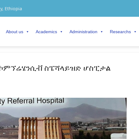
y, Ethiopia
About us
Academics
Administration
Researchs
ና ኮምኘሬሄንሲቭ ስፔሻላይዝድ ሆስፒታል