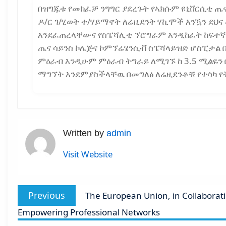
በዝግጁቱ የመክፈቻ ንግግር ያደረጉት የኣክሱም ዩኒቨርሲቲ ጤ
ዶ/ር ገ/ሂወት ተ/ሃይማኖት ለሬዚደንት ሃኪሞች እንዃን ደህ
እንደፈጠረላቸውና የስፔሻሊቲ ኘሮግራም እንዲከፈት ከፍተኛ ኣ
ጤና ሳይንስ ኮሌጅና ኮምኘሬሄንሲቭ ስፔሻላይዝድ ሆስፒታል 
ምዕራብ እንዲሁም ምዕራብ ትግራይ ለሚገኙ ከ 3.5 ሚልዬን 
ማግኘት እንደምያስችላቸዉ በመግለፅ ለሬዚደንቶቹ የተሳካ 
Written by
admin
Visit Website
Post
Previous
Previous
The European Union, in Collaborat
navigation
post:
Empowering Professional Networks