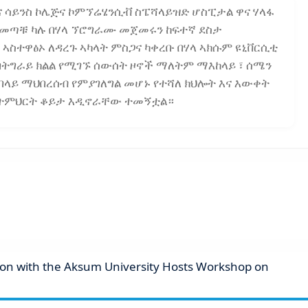
ና ሳይንስ ኮሌጅና ኮምኘሬሄንሲቭ ስፔሻላይዝድ ሆስፒታል ዋና ሃላፋ
ና መጣቹ ካሉ በሃላ ኘሮግራሙ መጀመሩን ከፍተኛ ደስታ
ስተዋፅኦ ለዳረጉ ኣካላት ምስጋና ካቀረቡ በሃላ ኣክሱም ዩኒቨርሲቲ
በትግራይ ክልል የሚገኙ ሰውሰት ዞኖች ማለትም ማእከላይ ፣ ሰሜን
በላይ ማህበረሰብ የምያገለግል መሆኑ የተሻለ ክህሎት እና እውቀት
የትምህርት ቆይታ እዲኖራቸው ተመኝቷል።
ion with the Aksum University Hosts Workshop on